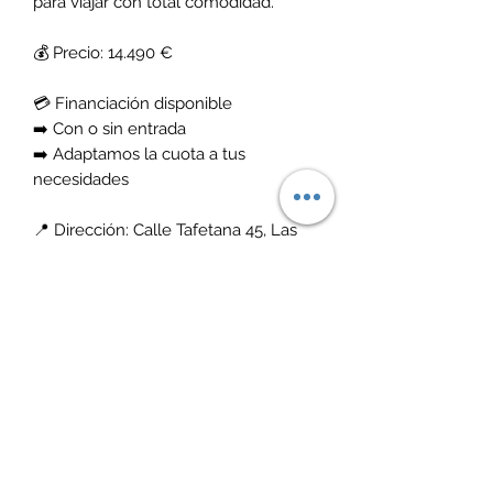
para viajar con total comodidad.
💰 Precio: 14.490 €
💳 Financiación disponible
➡️ Con o sin entrada
➡️ Adaptamos la cuota a tus
necesidades
📍 Dirección: Calle Tafetana 45, Las
Chafiras
🕒 Horario: Lunes a viernes de 10:00 a
18:00
📲 ¿Quieres más información o venir
a verlo?
Contáctanos sin compromiso,
estaremos encantados de ayudarte.
🚗✨