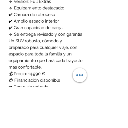
🔹 Versión: Full Extras
🔹 Equipamiento destacado:
✔️ Cámara de retroceso
✔️ Amplio espacio interior
✔️ Gran capacidad de carga
🔹 Se entrega revisado y con garantía
Un SUV robusto, cómodo y
preparado para cualquier viaje, con
espacio para toda la familia y un
equipamiento que hará cada trayecto
más confortable.
💰 Precio: 14.990 €
💳 Financiación disponible
➡️ Con o sin entrada
➡️ Adaptamos la cuota a tus
necesidades
📍 Dirección: Calle Tafetana 45, Las
Chafiras
🕒 Horario: Lunes a viernes de 10:00 a
18:00