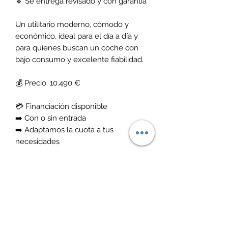
🔹 Se entrega revisado y con garantía
Un utilitario moderno, cómodo y
económico, ideal para el día a día y
para quienes buscan un coche con
bajo consumo y excelente fiabilidad.
💰 Precio: 10.490 €
💳 Financiación disponible
➡️ Con o sin entrada
➡️ Adaptamos la cuota a tus
necesidades
📍 Dirección: Calle Tafetana 45, Las
Chafiras
🕒 Horario: Lunes a viernes de 10:00 a
18:00
📲 ¿Quieres más información o venir