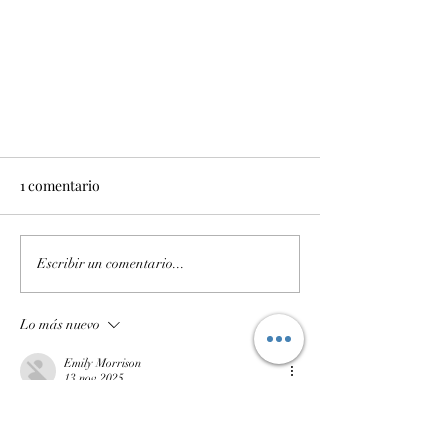
1 comentario
Escribir un comentario...
VTcar en la actualidad.
Lo más nuevo
Emily Morrison
13 nov 2025
Penalty Shoot Out es una joya absoluta para 
los fanáticos del fútbol! El tema del juego 