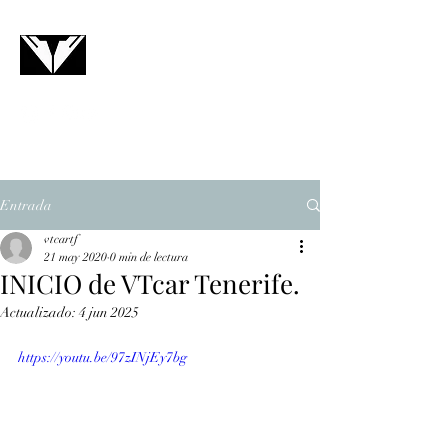
VTCAR
Contacto
Entrada
vtcartf
21 may 2020
0 min de lectura
INICIO de VTcar Tenerife.
Actualizado:
4 jun 2025
https://youtu.be/97zINjEy7bg