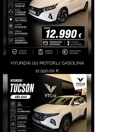
HYUNDAI I20 MOTOR1.2 GASOLINA
Precio
12.990,00 €